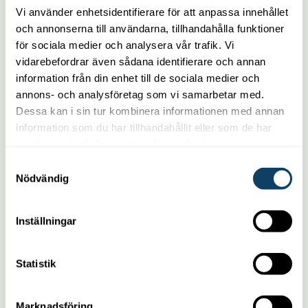
Vi använder enhetsidentifierare för att anpassa innehållet
och annonserna till användarna, tillhandahålla funktioner
för sociala medier och analysera vår trafik. Vi
vidarebefordrar även sådana identifierare och annan
information från din enhet till de sociala medier och
annons- och analysföretag som vi samarbetar med.
Dessa kan i sin tur kombinera informationen med annan
information som du har tillhandahållit eller som de har
samlat in när du har använt deras tjänster.
Samtyckesval
Nödvändig
Inställningar
Statistik
Hur mycket kostar en
Marknadsföring