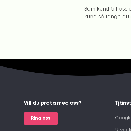
Som kund till oss 
kund så länge du ä
Vill du prata med oss?
Tjäns
Google
Ring oss
Utveck