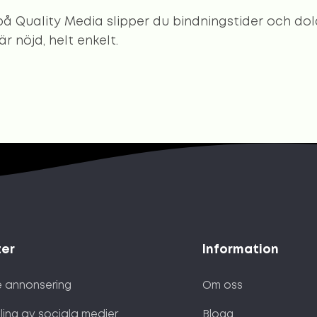
på Quality Media slipper du bindningstider och dol
r nöjd, helt enkelt.
ter
Information
 annonsering
Om oss
ling av sociala medier
Blogg