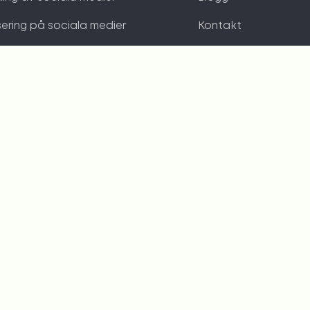
ering på sociala medier
Kontakt
latser
Sekretesspolicy
teringsoptimering