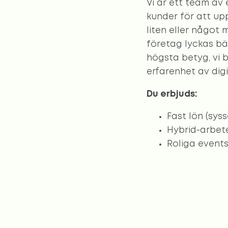
Vi är ett team av
kunder för att up
liten eller något
företag lyckas bät
högsta betyg, vi b
erfarenhet av dig
Du erbjuds:
Fast lön (sys
Hybrid-arbete
Roliga event
Försäkring oc
Utbildningar 
Lönebonusar
Vi söker en ny stj
Är du vår nya stjä