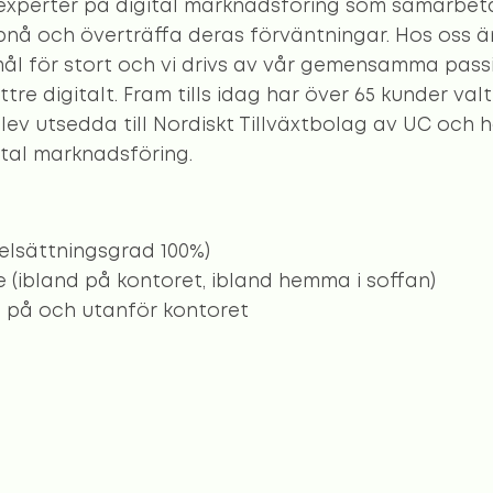
 experter på digital marknadsföring som samarbe
pnå och överträffa deras förväntningar. Hos oss är
 mål för stort och vi drivs av vår gemensamma pass
tre digitalt. Fram tills idag har över 65 kunder val
lev utsedda till Nordiskt Tillväxtbolag av UC och h
ital marknadsföring.
selsättningsgrad 100%)
 (ibland på kontoret, ibland hemma i soffan)
s på och utanför kontoret
h friskvårdsbidrag
och föreläsningar
ärna och tar emot ansökningar tills dess att vi har h
rna? Skicka in din ansökan till oss på
hej@qualitym