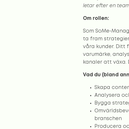
letar efter en team
Om rollen:
Som SoMe-Manager
ta fram strategie
våra kunder. Ditt
varumärke, analys
kanaler att växa. 
Vad du (bland an
Skapa conten
Analysera oc
Bygga strateg
Omvärldsbeva
branschen
Producera och