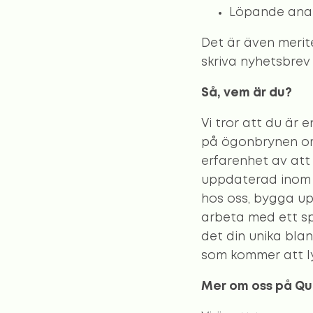
Löpande analy
Det är även merit
skriva nyhetsbrev
Så, vem är du?
Vi tror att du är 
på ögonbrynen om 
erfarenhet av att
uppdaterad inom br
hos oss, bygga up
arbeta med ett s
det din unika bla
som kommer att lyf
Mer om oss på Qu