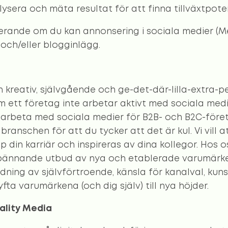
sera och mäta resultat för att finna tillväxtpote
erande om du kan annonsering i sociala medier (Me
 och/eller blogginlägg.
en kreativ, självgående och ge-det-där-lilla-extra-
ett företag inte arbetar aktivt med sociala medi
 arbeta med sociala medier för B2B- och B2C-föret
anschen för att du tycker att det är kul. Vi vill at
p din karriär och inspireras av dina kollegor. Hos 
pännande utbud av nya och etablerade varumärken
ndning av självförtroende, känsla för kanalval, ku
ta varumärkena (och dig själv) till nya höjder.
ality Media