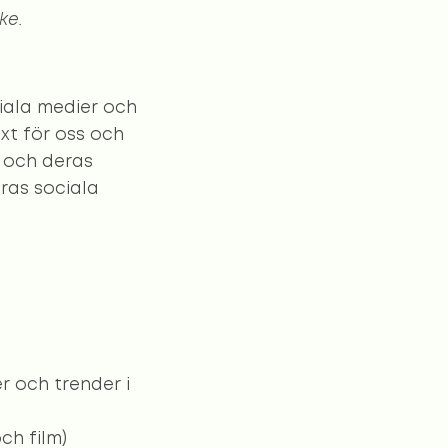
ke.
iala medier och
xt för oss och
n och deras
eras sociala
 och trender i
ch film)