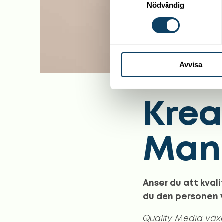
Nödvändig
Avvisa
Krea
Mana
Anser du att kvali
du den personen v
Quality Media väx