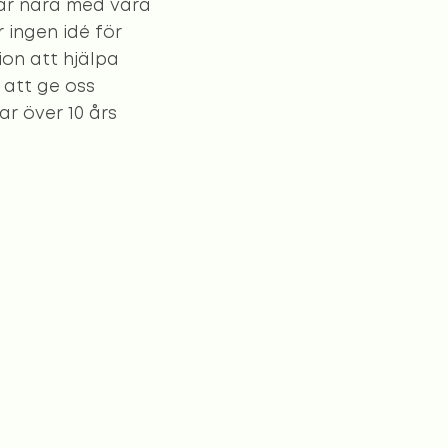
tar nära med våra
 ingen idé för
ion att hjälpa
t att ge oss
ar över 10 års
ittat rätt person.
.se
, så