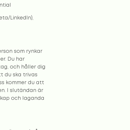
ntial
ta/LinkedIn),
person som rynkar
er. Du har
ag, och håller dig
t du ska trivas
oss kommer du att
. I slutändan är
nskap och laganda